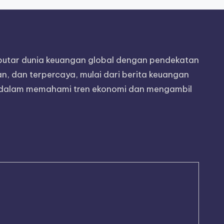
eputar dunia keuangan global dengan pendekatan
n, dan terpercaya, mulai dari berita keuangan
a dalam memahami tren ekonomi dan mengambil