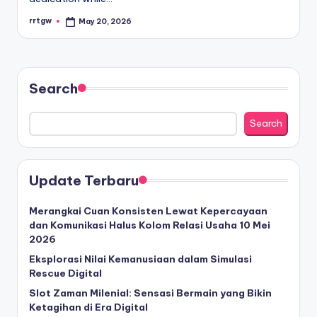
rrtgw
May 20, 2026
Posted
by
Search
Search
Update Terbaru
Merangkai Cuan Konsisten Lewat Kepercayaan
dan Komunikasi Halus Kolom Relasi Usaha 10 Mei
2026
Eksplorasi Nilai Kemanusiaan dalam Simulasi
Rescue Digital
Slot Zaman Milenial: Sensasi Bermain yang Bikin
Ketagihan di Era Digital