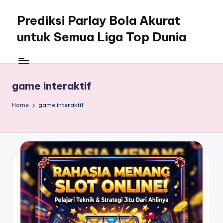
Prediksi Parlay Bola Akurat
Skip
to
untuk Semua Liga Top Dunia
content
Tips
Bola
Akurat
game interaktif
Home
game interaktif