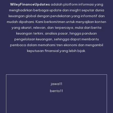
WileyFinanceUpdates
adalah platform informasi yang
menghadirkan berbagai update dan insight seputar dunia
keuangan global dengan pendekatan yang informatif dan
mudah dipahami. Kami berkomitmen untuk menyajikan konten
yang akurat, relevan, dan terpercaya, mulai dari berita
keuangan terkini, analisis pasar, hingga panduan
pengelolaan keuangan, sehingga dapat membantu
pembaca dalam memahami tren ekonomi dan mengambil
keputusan finansial yang lebih bijak.
Situs Resmi
jawa11
bento11