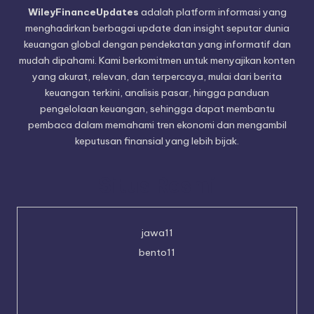
WileyFinanceUpdates
adalah platform informasi yang
menghadirkan berbagai update dan insight seputar dunia
keuangan global dengan pendekatan yang informatif dan
mudah dipahami. Kami berkomitmen untuk menyajikan konten
yang akurat, relevan, dan terpercaya, mulai dari berita
keuangan terkini, analisis pasar, hingga panduan
pengelolaan keuangan, sehingga dapat membantu
pembaca dalam memahami tren ekonomi dan mengambil
keputusan finansial yang lebih bijak.
Situs Resmi
jawa11
bento11