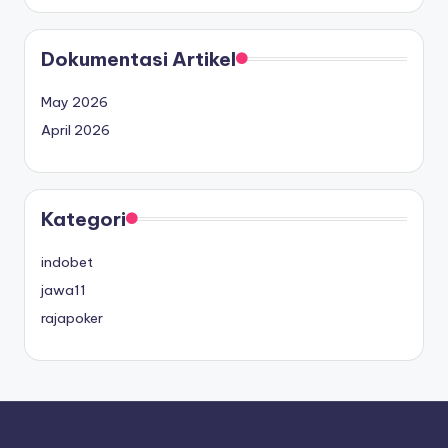
Dokumentasi Artikel
May 2026
April 2026
Kategori
indobet
jawa11
rajapoker