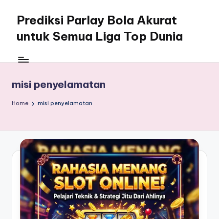
Prediksi Parlay Bola Akurat
Skip
to
untuk Semua Liga Top Dunia
content
Tips
Bola
Akurat
misi penyelamatan
Home
misi penyelamatan