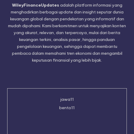
WileyFinanceUpdates
adalah platform informasi yang
menghadirkan berbagai update dan insight seputar dunia
keuangan global dengan pendekatan yang informatif dan
mudah dipahami. Kami berkomitmen untuk menyajikan konten
yang akurat, relevan, dan terpercaya, mulai dari berita
keuangan terkini, analisis pasar, hingga panduan
pengelolaan keuangan, sehingga dapat membantu
pembaca dalam memahami tren ekonomi dan mengambil
keputusan finansial yang lebih bijak.
Situs Resmi
jawa11
bento11